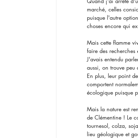
Quand j'ai arrêté d'ut
marché, celles consid
puisque l'autre option
choses encore qui expl
Mais cette flamme vi
faire des recherches é
J'avais entendu parle
aussi, on trouve peu 
En plus, leur point de
comportent normaleme
écologique puisque p
Mais la nature est rem
de Clémentine ! Le con
tournesol, colza, soj
lieu géologique et go