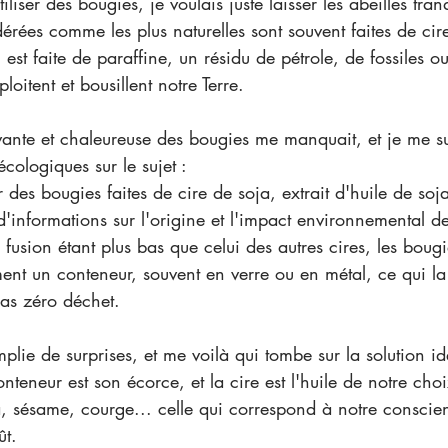
iliser des bougies, je voulais juste laisser les abeilles tran
érées comme les plus naturelles sont souvent faites de cire
 est faite de paraffine, un résidu de pétrole, de fossiles ou
oitent et bousillent notre Terre.
vante et chaleureuse des bougies me manquait, et je me s
cologiques sur le sujet :
r des bougies faites de cire de soja, extrait d'huile de so
d'informations sur l'origine et l'impact environnemental de
 fusion étant plus bas que celui des autres cires, les boug
nt un conteneur, souvent en verre ou en métal, ce qui l
as zéro déchet.
plie de surprises, et me voilà qui tombe sur la solution id
teneur est son écorce, et la cire est l'huile de notre choix
a, sésame, courge... celle qui correspond à notre conscie
ût.