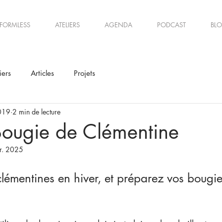
FORMLESS
ATELIERS
AGENDA
PODCAST
BL
iers
Articles
Projets
2019
2 min de lecture
Bougie de Clémentine
vr. 2025
émentines en hiver, et préparez vos bougie
 