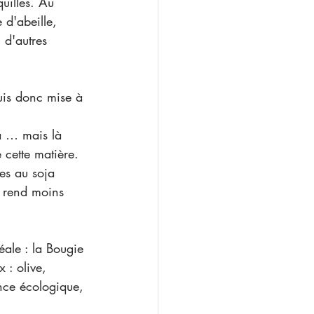
quilles. Au 
 d'abeille, 
 d'autres 
uis donc mise à 
ja … mais là 
 cette matière. 
ies au soja 
a rend moins 
éale : la Bougie 
 : olive, 
nce écologique, 