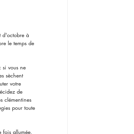
t d'octobre à 
ore le temps de 
 : si vous ne 
es sèchent 
uter votre 
écidez de 
es clémentines 
gies pour toute 
e fois allumée, 