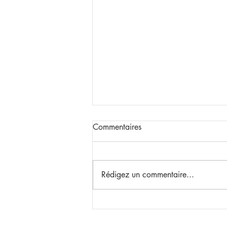
Commentaires
Rédigez un commentaire...
Mobilisation Expressive -
FORMLESS (FlashMob)