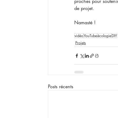
proches pour souteni
de projet.
Namasté !
vidéo
YouTube
écologie
DIY
Projets
Posts récents