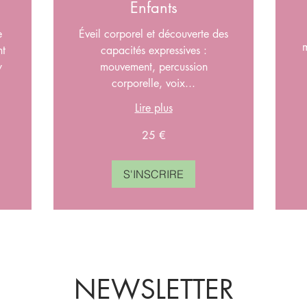
Enfants
e
Éveil corporel et découverte des
m
nt
capacités expressives :
y
mouvement, percussion
corporelle, voix...
Lire plus
35
eu
25
25 €
euros
S'INSCRIRE
NEWSLETTER