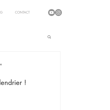
OG
CONTACT
cter
re
endrier !