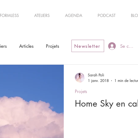
FORMLESS
ATELIERS
AGENDA
PODCAST
BL
iers
Articles
Projets
Newsletter
Se conne
Sarah Poli
1 janv. 2018
1 min de lectu
Projets
Home Sky en cal