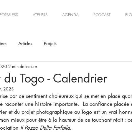
FORMLESS
ATELIERS
AGENDA
PODCAST
BL
iers
Articles
Projets
2020
2 min de lecture
 du Togo - Calendrier
vr. 2025
de raconter une histoire importante.  La confiance placée
rier et du projet photographique au Togo est un vrai honne
n mieux pour être à la hauteur de ce touchant récit : celu
sociation 
Il Pozzo Della Farfalla
.  