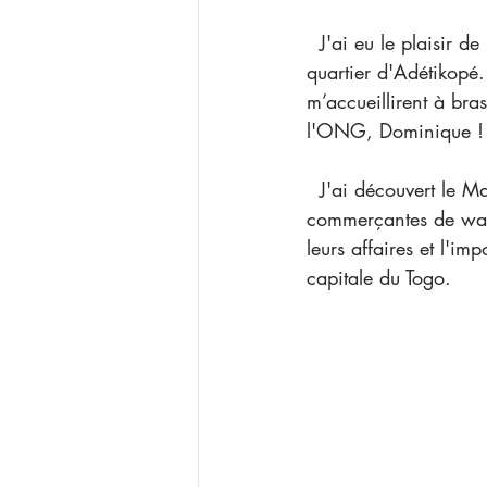
  J'ai eu le plaisir 
quartier d'Adétikopé.
m’accueillirent à bra
l'ONG, Dominique !
  J'ai découvert le Marché de Lomé (titre du calendrier 2020) dans l'intimité des 
commerçantes de wax e
leurs affaires et l'i
capitale du Togo. 