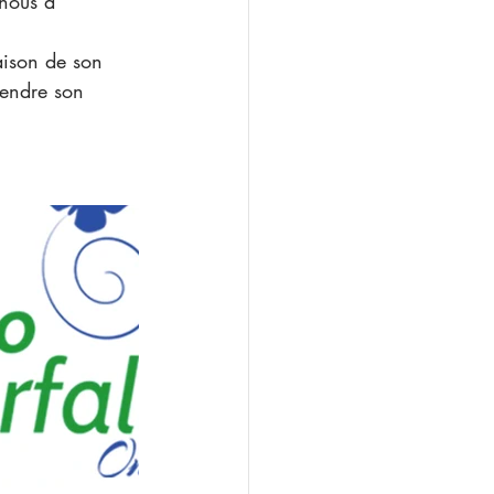
 nous a 
raison de son 
tendre son 