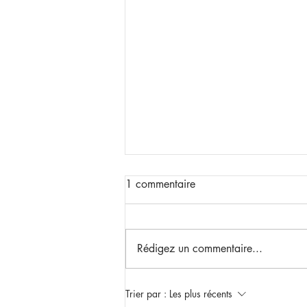
1 commentaire
Rédigez un commentaire...
Mobilisation Expressive -
Trier par :
Les plus récents
FORMLESS (FlashMob)