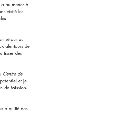
s visité les 
des 
ux alentours de 
u tisser des 
u 
Centre de 
otentiel et je 
on de Mission-
us a quitté des 