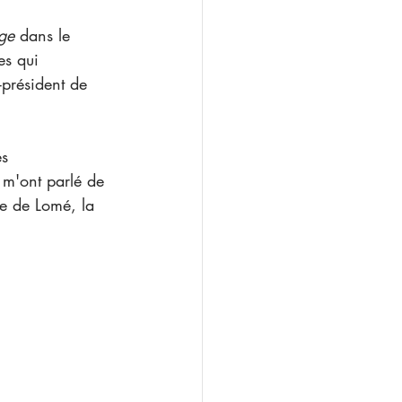
ge
 dans le 
es qui 
-président de 
s m'ont parlé de 
re de Lomé, la 