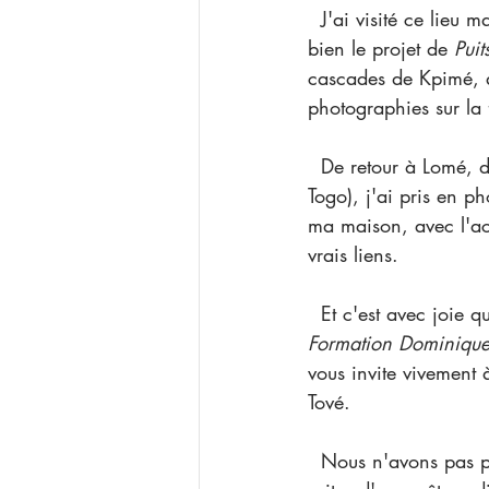
  J'ai visité ce lieu magique appelé Kévé, l'un des trois villages où l'association a pu mener à 
bien le projet de 
Puit
cascades de Kpimé, au
photographies sur la 
  De retour à Lomé, dans le quartier de Sagbado (mon pied à terre pendant mon séjour au 
Togo), j'ai pris en p
ma maison, avec l'acc
vrais liens.   
  Et c'est avec joie
Formation Dominique
vous invite vivement 
Tové. 
  Nous n'avons pas p