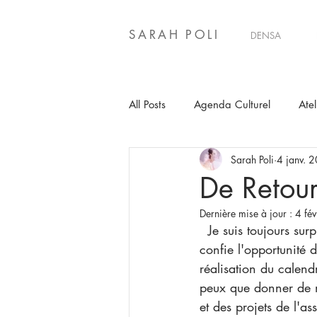
SARAH POLI
DENSA
All Posts
Agenda Culturel
Atel
Sarah Poli
4 janv. 
De Retour
Dernière mise à jour :
4 fé
  Je suis toujours surprise par ce sentiment chaleureux qui se met en place quand on me 
confie l'opportunité 
réalisation du calend
peux que donner de mo
et des projets de l'as