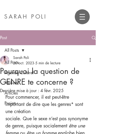
SARAH POLI
Post
All Posts
Sarah Poli
All Posts
20 oct. 2023
5 min de lecture
Pourquoi la question de
Agenda Culturel
GENRE te concerne ?
Ateliers
Dernière mise à jour :
4 févr. 2025
Articles
Pour commencer, il est peut-être 
Projets
important de dire que les genres* sont 
une création
sociale. Que le sexe n’est pas synonyme 
de genre, puisque socialement 
être une 
femme
 ou 
être un homme
 englobe bien 